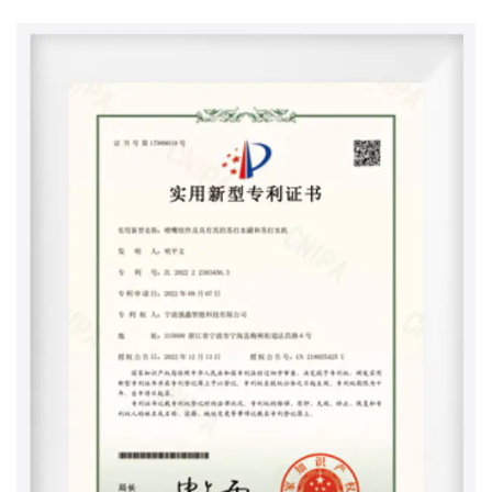
tylko zróżnicowaną gamę produktów, ale także
zapewniamy niestandardowe rozwiązania
dostosowane do unikalnych wymagań naszych
klientów.
W Ningbo Qiangxin Intelligent Technology Co., Ltd.,
dążymy do poprawy codziennego nawodnienia
dzięki naszym zaawansowanym roztworom
wodnym, łącząc wygodę, jakość i świadomość
środowiskową.