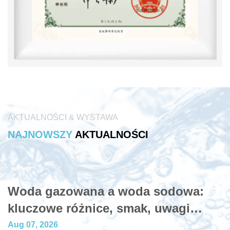
AKTUALNOŚCI
& WYSTAWA
NAJNOWSZY
AKTUALNOŚCI
Woda gazowana a woda sodowa:
kluczowe różnice, smak, uwagi
zdrowotne i sposób wyboru
Aug 07, 2026