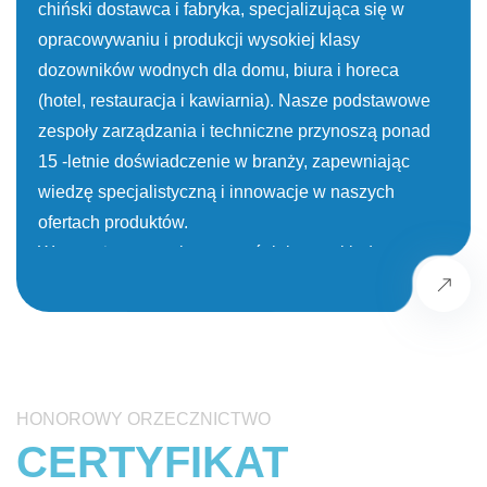
chiński dostawca i fabryka, specjalizująca się w
opracowywaniu i produkcji wysokiej klasy
dozowników wodnych dla domu, biura i horeca
(hotel, restauracja i kawiarnia). Nasze podstawowe
zespoły zarządzania i techniczne przynoszą ponad
15 -letnie doświadczenie w branży, zapewniając
wiedzę specjalistyczną i innowacje w naszych
ofertach produktów.
Wyposażony w najnowocześniejsze zakłady
produkcyjne i rygorystyczny system zarządzania
jakością, jesteśmy zaangażowani w obsługę rynku
globalnego. Nasze produkty są certyfikowane na
podstawie uznanych na całym świecie standardów,
w tym UL, NSF, CE i CB, potwierdzając nasze
HONOROWY
ORZECZNICTWO
zaangażowanie w jakość i bezpieczeństwo.
CERTYFIKAT
Znani z naszej reputacji branżowej, oferujemy nie